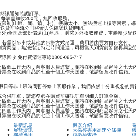
或簡訊通知確認訂單。
上每層需加收200元，無回收服務。
限制(山區、鄉、鎮、村)、樓梯太小、無法搬運上樓等因素，
，送貨前物流公司將會與你確認送貨時間。
除外)全區及部份偏遠(山)地區，則需另外收取運費，車趟較少配送
，若需以吊車或其他的吊掛方式吊運，費用將由買方自行支付。
到貨商品，無法指定特定時間送達，司機當天到貨前皆會再與您
,免付費清運專線0800-085-717
之四個工作天內，向客服人員連繫，並請在收到商品起算之七天
發票會在收到商品的七至十個工作天送達，敬請留意收件信箱。
0，國定假日等非上班時間暫停線上客服作業，我們依然十分重視您
或合併訂單，請您務必在購買前確認訂單明細與訂單金額。
之四個工作天內，向客服人員連繫，並請在收到商品起算之七天
發票會在收到商品的七至十個工作天送達，敬請留意收件信箱。
之四個工作天內，向客服人員連繫，並請在收到商品起算之七天
發票會在收到商品的七至十個工作天送達，敬請留意收件信箱。
最新訊息
機器介紹
展覽資訊
大捲徑專用高速分條機
機械應用
複捲檢查機