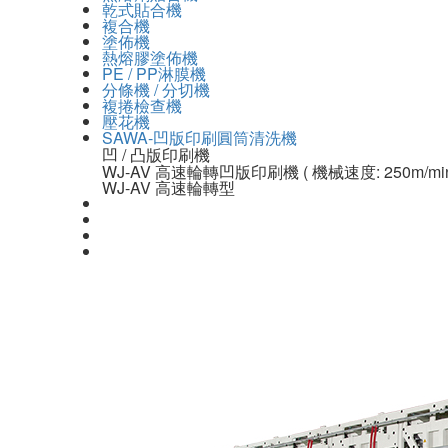
乾式貼合機
複合機
塗佈機
熱熔膠塗佈機
PE / PP淋膜機
分條機 / 分切機
複捲檢查機
壓花機
SAWA-凹版印刷圓筒清洗機
凹 / 凸版印刷機
WJ-AV 高速輪轉凹版印刷機 ( 機械速度: 250m/mi
WJ-AV 高速輪轉型