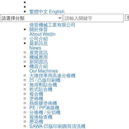
繁體中文
English
偉
偉晉機械工業有限公司
開
主
關於偉晉
晉
啟
About Weijin
導
機
主
公司介紹
覽
械
選
最新訊息
Navigation
工
單
News
業
展覽資訊
有
機械應用
限
新聞資訊
公
機器介紹
司
Our Machines
大捲徑專用高速分條機
凹 / 凸版印刷機
無溶劑貼合機
乾式貼合機
複合機
塗佈機
熱熔膠塗佈機
PE / PP淋膜機
分條機 / 分切機
複捲檢查機
壓花機
SAWA-凹版印刷圓筒清洗機