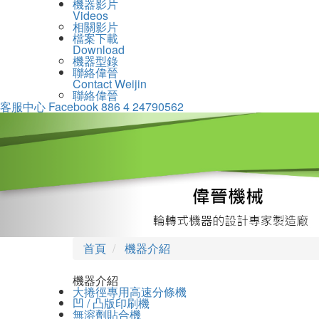
機器影片
Videos
相關影片
檔案下載
Download
機器型錄
聯絡偉晉
Contact Weijin
聯絡偉晉
客服中心
Facebook
886 4 24790562
Previous
首頁
機器介紹
機器介紹
大捲徑專用高速分條機
凹 / 凸版印刷機
無溶劑貼合機