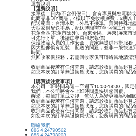
運費說明
【運費說明
】
接單後二日內(不含例假日)，會有專員與您電聯
此商品非DIY商品，4樓以下免收樓層費，5樓以
配送範圍：台灣本島，外島不接單。實因特殊地型
大型家俱配送不易，配送時間需7至14個工作天
花蓮全區(花蓮市除外)、台東全區、屏東(屏東市
可先行下單，後續由專員和您報價)
保護物流人員的工作安全，賣家無提供吊掛服務
因大型傢俱有組裝、配送的問題，並非一般快速
時間。
無回收家俱服務，若需回收家俱可聯絡當地請清潔隊回收
收到商品後若有任何問題，請您於收到商品起算
如您本次的訂單無退換貨狀況，您所購買的商品
【購買後注意事項】
本公司上班時間為週一至週五10:00-18:0
我們，本公司將會在上班時間盡快與您回覆。
醒您，每筆訂單成立後，無法人為變更商品明細
收到商品後若有任何問題，請您於收到商品起算
如您本次的訂單無退換貨狀況，您所購買的商品
收到商品後若有任何問題，請您於收到商品起算
如您本次的訂單無退換貨狀況，您所購買的商品
聯絡我們
886 4 24790562
886 4 24793203