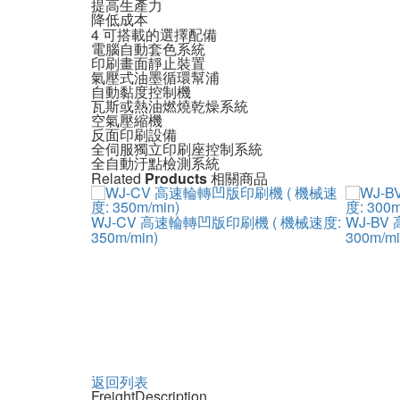
提高生產力
降低成本
4
可搭載的選擇配備
電腦自動套色系統
印刷畫面靜止裝置
氣壓式油墨循環幫浦
自動黏度控制機
瓦斯或熱油燃燒乾燥系統
空氣壓縮機
反面印刷設備
全伺服獨立印刷座控制系統
全自動汙點檢測系統
Related
Products
相關商品
WJ-CV 高速輪轉凹版印刷機 ( 機械速度:
WJ-BV
350m/min)
300m/mi
返回列表
Freight
Description