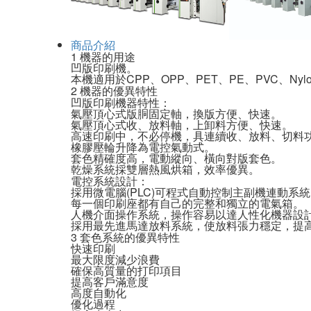
商品介紹
1
機器的用途
凹版印刷機。
本機適用於CPP、OPP、PET、PE、PVC、N
2
機器的優異特性
凹版印刷機器特性：
氣壓頂心式版胴固定軸，換版方便、快速。
氣壓頂心式收、放料軸，上卸料方便、快速。
高速印刷中，不必停機，具連續收、放料、切料
橡膠壓輪升降為電控氣動式。
套色精確度高，電動縱向、橫向對版套色。
乾燥系統採雙層熱風烘箱，效率優異。
電控系統設計：
採用微電腦(PLC)可程式自動控制主副機連動系
每一個印刷座都有自己的完整和獨立的電氣箱。
人機介面操作系統，操作容易以達人性化機器設
採用最先進馬達放料系統，使放料張力穩定，提
3
套色系統的優異特性
快速印刷
最大限度減少浪費
確保高質量的打印項目
提高客戶滿意度
高度自動化
優化過程