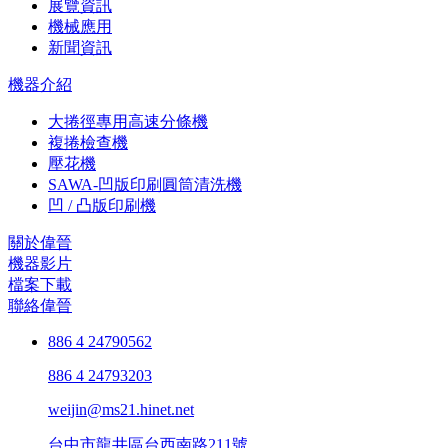
展覽資訊
機械應用
新聞資訊
機器介紹
大捲徑專用高速分條機
複捲檢查機
壓花機
SAWA-凹版印刷圓筒清洗機
凹 / 凸版印刷機
關於偉晉
機器影片
檔案下載
聯絡偉晉
886 4 24790562
886 4 24793203
weijin@ms21.hinet.net
台中市龍井區台西南路211號