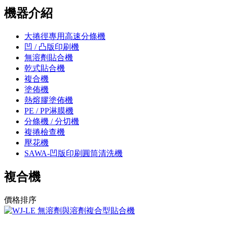
機器介紹
大捲徑專用高速分條機
凹 / 凸版印刷機
無溶劑貼合機
乾式貼合機
複合機
塗佈機
熱熔膠塗佈機
PE / PP淋膜機
分條機 / 分切機
複捲檢查機
壓花機
SAWA-凹版印刷圓筒清洗機
複合機
價格排序