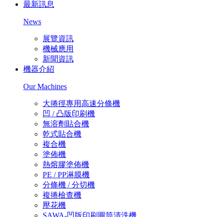
最新訊息
News
展覽資訊
機械應用
新聞資訊
機器介紹
Our Machines
大捲徑專用高速分條機
凹 / 凸版印刷機
無溶劑貼合機
乾式貼合機
複合機
塗佈機
熱熔膠塗佈機
PE / PP淋膜機
分條機 / 分切機
複捲檢查機
壓花機
SAWA-凹版印刷圓筒清洗機