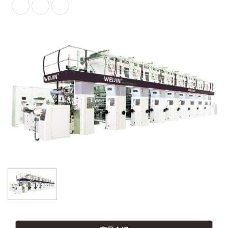
塗佈機
熱熔膠塗佈機
PE / PP淋膜機
分條機 / 分切機
複捲檢查機
壓花機
SAWA-凹版印刷圓筒清洗機