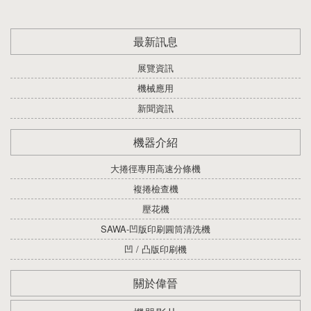
最新訊息
展覽資訊
機械應用
新聞資訊
機器介紹
大捲徑專用高速分條機
複捲檢查機
壓花機
SAWA-凹版印刷圓筒清洗機
凹 / 凸版印刷機
關於偉晉