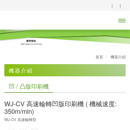
開啟
主選
單
首頁
機器介紹
機器介紹
大捲徑專用高速分條機
凹 / 凸版印刷機
凹 / 凸版印刷機
WJ-CV 高速輪轉凹版印刷機 ( 機械速度:
無溶劑貼合機
350m/min)
乾式貼合機
WJ-CV 高速輪轉型
複合機